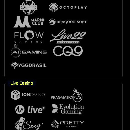
Live Casino