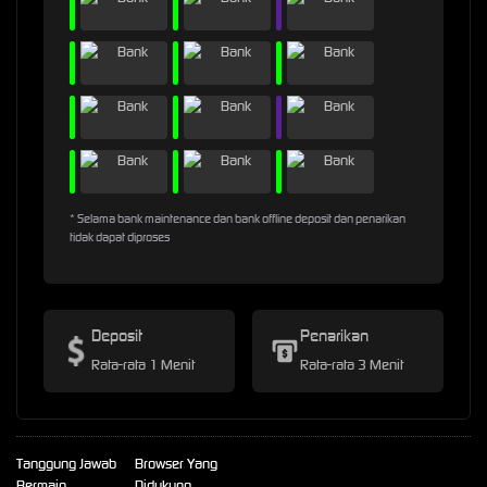
* Selama bank maintenance dan bank offline deposit dan penarikan
tidak dapat diproses
Deposit
Penarikan
Rata-rata 1 Menit
Rata-rata 3 Menit
Tanggung Jawab
Browser Yang
Bermain
Didukung