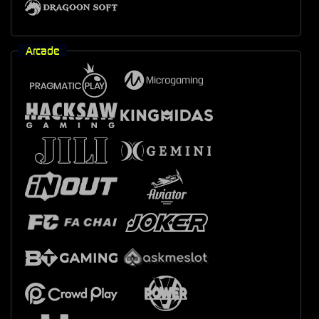
Arcade