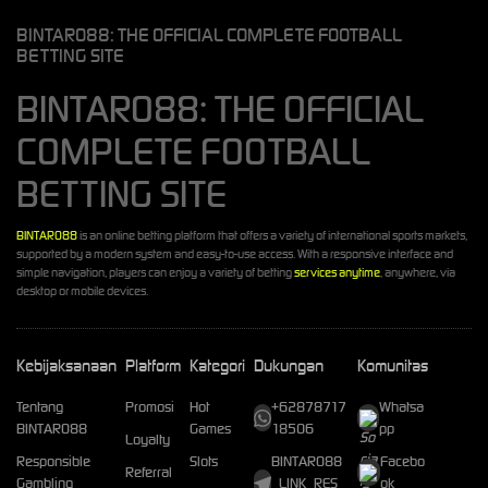
BINTARO88: THE OFFICIAL COMPLETE FOOTBALL
BETTING SITE
BINTARO88: THE OFFICIAL
COMPLETE FOOTBALL
BETTING SITE
BINTARO88
is an online betting platform that offers a variety of international sports markets,
supported by a modern system and easy-to-use access. With a responsive interface and
simple navigation, players can enjoy a variety of betting
services anytime
, anywhere, via
desktop or mobile devices.
Kebijaksanaan
Platform
Kategori
Dukungan
Komunitas
Tentang
Promosi
Hot
+62878717
Whatsa
BINTARO88
Games
18506
pp
Loyalty
Responsible
Slots
BINTARO88
Facebo
Referral
Gambling
_LINK_RES
ok