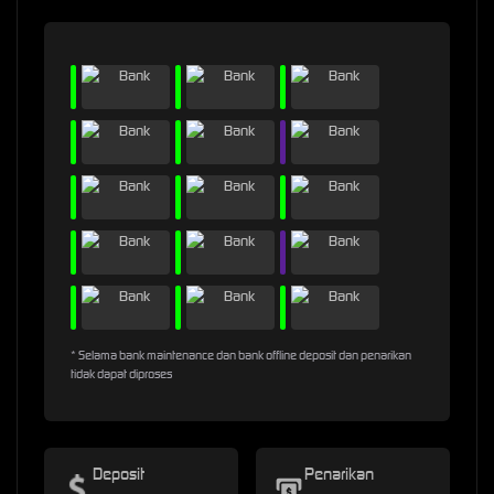
* Selama bank maintenance dan bank offline deposit dan penarikan
tidak dapat diproses
Deposit
Penarikan