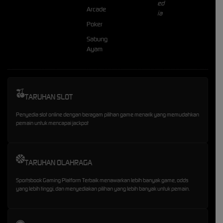
Arcade
Poker
Sabung
Ayam
TARUHAN SLOT
Penyedia slot online dengan beragam pilihan game menarik yang memudahkan
pemain untuk mencapai jackpot
TARUHAN OLAHRAGA
Sportsbook Gaming Platform Terbaik menawarkan lebih banyak game, odds
yang lebih tinggi, dan menyediakan pilihan yang lebih banyak untuk pemain.