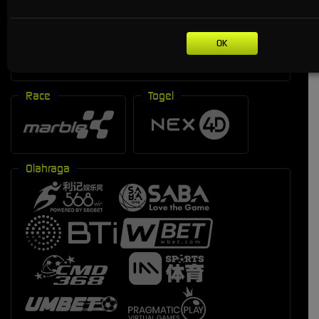
OK
Race
Togel
Olahraga