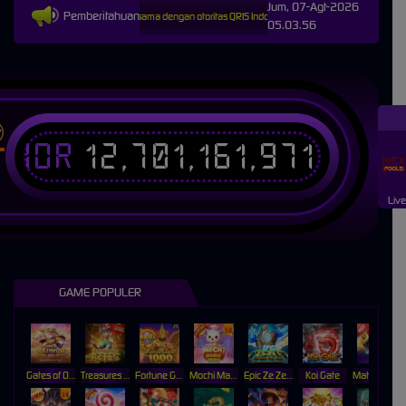
Jum, 07-Agt-2026
Pemberitahuan
ndonesia dan sudah bekerjasama dengan otoritas QRIS Indonesia untuk proses auto deposit 1 deti
05.03.56
IDR
12,701,161,971
T
Liv
GAME POPULER
Gates of Olympus POP
Treasures of Aztec
Fortune Garuda 1000
Mochi Mania 1000
Epic Ze Zeus
Koi Gate
Mahjong Magic