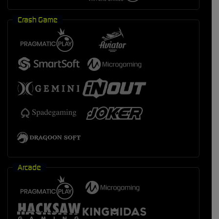
Crash Game
Arcade