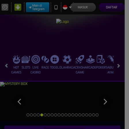
Main di
MASUK
DAFTAR
Telegram
HOT
SLOTS
LIVE
RACE
TOGEL
OLAHRAGA
CRASH
ARCADE
POKER
SABUNG
PROMOS
GAMES
CASINO
GAME
AYAM