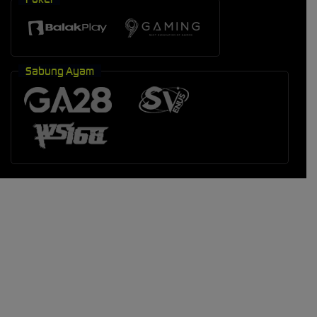
Sabung Ayam