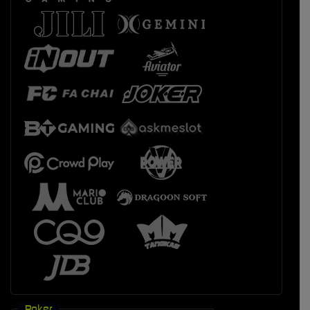
Poker