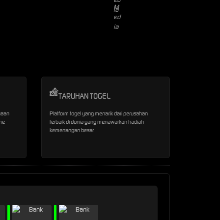
TARUHAN TOGEL
haan
Platform togel yang menarik dari perusahan
ame
terbaik di dunia yang menawarkan hadiah
kemenangan besar