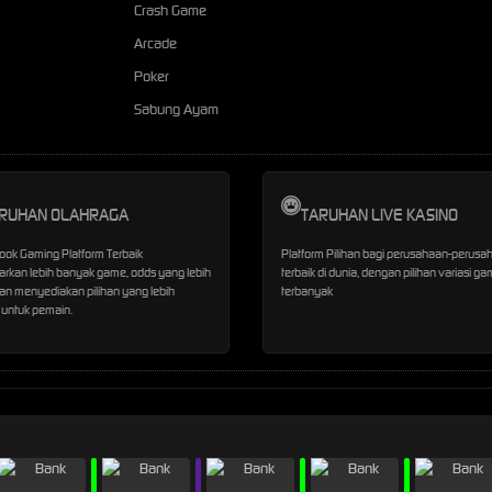
Crash Game
Arcade
Poker
Sabung Ayam
RUHAN OLAHRAGA
TARUHAN LIVE KASINO
ook Gaming Platform Terbaik
Platform Pilihan bagi perusahaan-perusa
kan lebih banyak game, odds yang lebih
terbaik di dunia, dengan pilihan variasi g
 dan menyediakan pilihan yang lebih
terbanyak
untuk pemain.