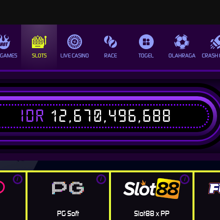
 GAMES
SLOTS
LIVE CASINO
RACE
TOGEL
OLAHRAGA
CRASH
IDR
12,670,496,688
i
i
i
a
PG Soft
Slot88 x PP