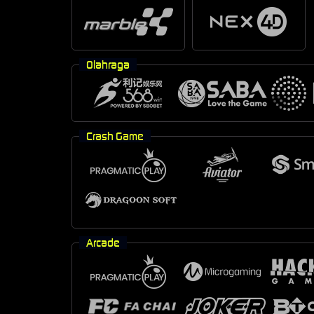
Olahraga
Crash Game
Arcade