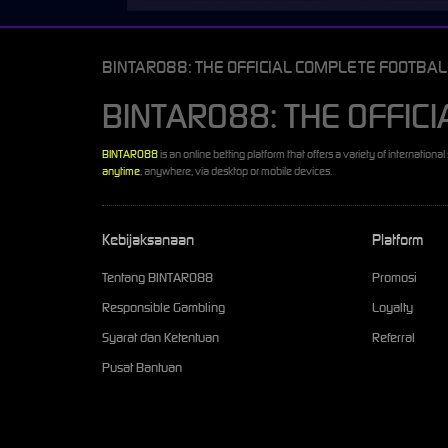
BINTARO88: THE OFFICIAL COMPLETE FOOTBAL
BINTARO88: THE OFFIC
BINTARO88
is an online betting platform that offers a variety of internati
anytime
, anywhere, via desktop or mobile devices.
Kebijaksanaan
Platform
Tentang BINTARO88
Promosi
Responsible Gambling
Loyalty
Syarat dan Ketentuan
Referral
Pusat Bantuan