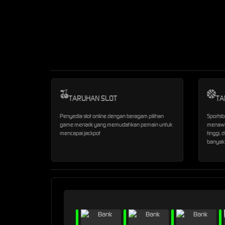
TARUHAN SLOT
TA
Penyedia slot online dengan beragam pilihan
Sportsb
game menarik yang memudahkan pemain untuk
menawar
mencapai jackpot
tinggi,
banyak 